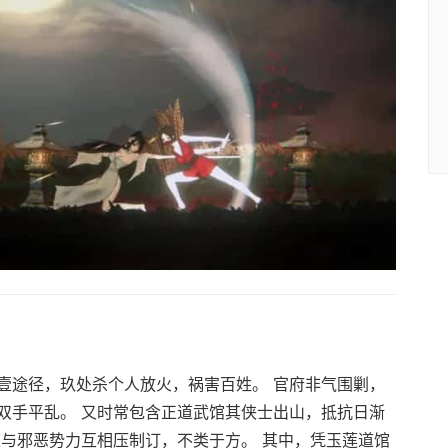
壹途径，玖处杀个人放火，祸害百姓。 官府非气围剿，
双手平乱。 又时常包含正道武馆其侠士出山，抵抗日渐
道与邪恶势力互相压制订，不类于方。 其中，凭玉莲道馆