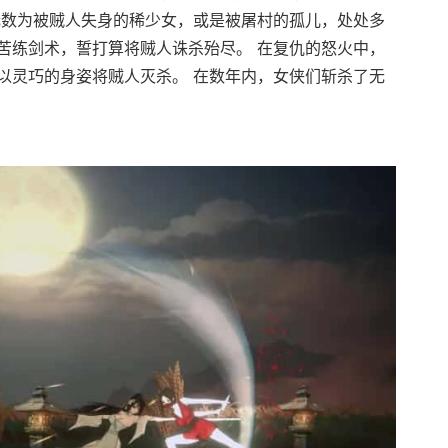
无数为被贼人失身的稀少女，或是被屠村的孤儿，处处多
苦练剑术，誓打算将贼人诛杀殆尽。 在复仇的怒火中，
以灵巧的身姿将贼人灭杀。 在数年内，女侠们斩杀了无