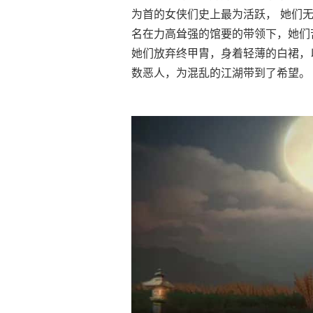
为首的女侠们史上最为活跃， 她们
名在力高耸强的馆要的带领下，她们
她们放弃终甲胄，身着轻薄的白裙，
数恶人，为混乱的江湖带到了希望。