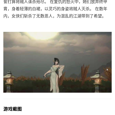
誓打算将贼人诛杀殆尽。 在复仇的怒火中，她们放弃终甲
胄，身着轻薄的白裙，以灵巧的身姿将贼人灭杀。 在数年
内，女侠们斩杀了无数恶人，为混乱的江湖带到了希望。
游戏截图