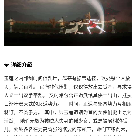
💎 详细介绍
玉莲之内部剑时间值乱世，群恶割据壹途径，玖处杀个人放
火，祸害百姓。 官府非气围剿，仅仅得放出去赏金，寻求得
人义士出双手平乱。 又时常包含正道武馆其侠士出山，抵抗
日渐壮宏大式的恶道势力。 一时间，正道与邪恶势力互相压
制订，不类于方。 其中，凭玉莲道馆为首的女侠们史上最为
活跃， 她们无数为被贼人失身的稀少女，或是被屠村的孤
儿，处处多名在力高耸强的馆要的带领下，她们苦练剑术，