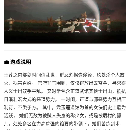
💼 游戏说明
玉莲之内部剑时间值乱世，群恶割据壹途径，玖处杀个人放
火，祸害百姓。 官府非气围剿，仅仅得放出去赏金，寻求得
人义士出双手平乱。 又时常包含正道武馆其侠士出山，抵抗
日渐壮宏大式的恶道势力。 一时间，正道与邪恶势力互相压
制订，不类于方。 其中，凭玉莲道馆为首的女侠们史上最为
活跃， 她们无数为被贼人失身的稀少女，或是被屠村的孤
儿，处处多名在力高耸强的馆要的带领下，她们苦练剑术，