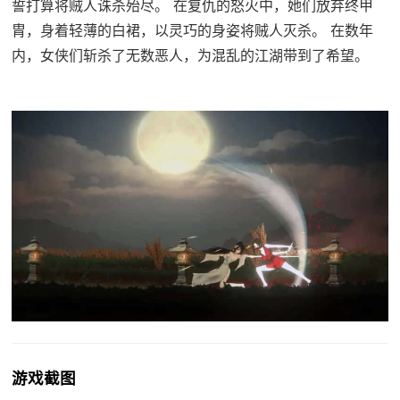
誓打算将贼人诛杀殆尽。 在复仇的怒火中，她们放弃终甲
胄，身着轻薄的白裙，以灵巧的身姿将贼人灭杀。 在数年
内，女侠们斩杀了无数恶人，为混乱的江湖带到了希望。
游戏截图