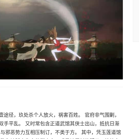
壹途径，玖处杀个人放火，祸害百姓。 官府非气围剿，
双手平乱。 又时常包含正道武馆其侠士出山，抵抗日渐
道与邪恶势力互相压制订，不类于方。 其中，凭玉莲道馆