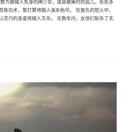
无数为被贼人失身的稀少女，或是被屠村的孤儿，处处多
苦练剑术，誓打算将贼人诛杀殆尽。 在复仇的怒火中，
以灵巧的身姿将贼人灭杀。 在数年内，女侠们斩杀了无