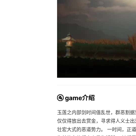
🚰 game介绍
玉莲之内部剑时间值乱世，群恶割据
仅仅得放出去赏金，寻求得人义士出
壮宏大式的恶道势力。 一时间，正