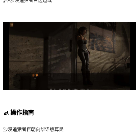
启-沙漠追猎者白送边载
🚮 操作指南
沙漠追猎者官朝向华语版算是