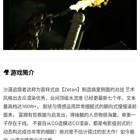
🎥 游戏简介
沙漠追猎者这称为首样式由【Zetan】制造搞里侧面的对战 艺术
风格出去众渲染优秀，业间顶级水流准 已经更最新七个年，文本
量高档达160W+。 剧状与情感运用异常细腻式的朝向式慢慢道前
面来， 富拥有哲根据与启发出，得接触的人员物很海量，审美一
子存在于线。 不管自从CG造模达CG渲染，都是电影级别式的！
动态构达成也非常的细腻！绝对是不估计错过的宏大作！如今展